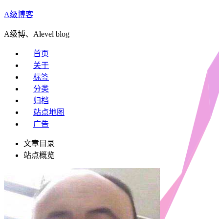
A级博客
A级博、Alevel blog
首页
关于
标签
分类
归档
站点地图
广告
文章目录
站点概览